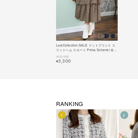
LastCollection-SALE ドットプリント ス
リットヘム スカート Prima Scherrer 全3
色｜psc612-0583【1】
¥
12,100
3,300
¥
RANKING
1
2