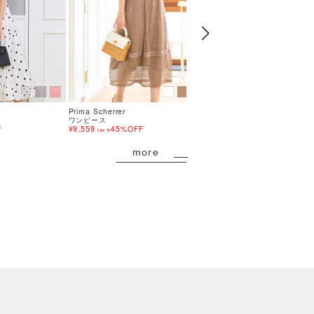
Prima Scherrer
Prima Scherrer
ワンピース
ワンピース
F
¥9,559
45%OFF
¥13,200
13%OFF
tax in
tax in
more