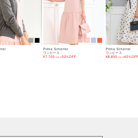
rrer
Prima Scherrer
Prima Scherrer
ワンピース
ワンピース
¥7,700
52%OFF
¥8,800
42%OF
tax in
tax in