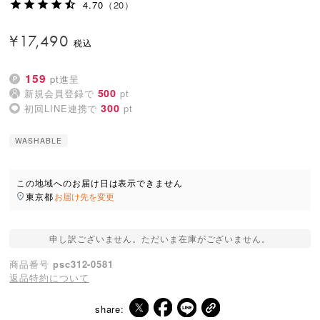
4.70
（20）
¥
17,490
159
pt進呈
500
新規会員登録で
pt
300
初回LINE連携で
pt
WASHABLE
この地域へのお届け日は表示できません
東京都
お届け先を変更
申し訳ございません。ただいま在庫がございません。
商品番号
psc312-0581
返品特約について
share: