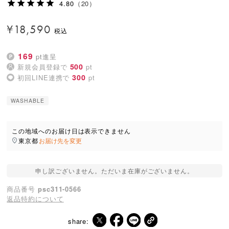
4.80
（20）
¥
18,590
169
pt進呈
500
新規会員登録で
pt
300
初回LINE連携で
pt
WASHABLE
この地域へのお届け日は表示できません
東京都
お届け先を変更
申し訳ございません。ただいま在庫がございません。
商品番号
psc311-0566
返品特約について
share: