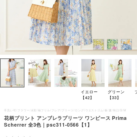
イエロー
グリーン
【42】
【33】
手洗い可/フラワー/水彩/袖フリル/フレア/プリーツ/ロング/ウエストゴム/春/夏/秋口/S/M
花柄プリント アンブレラプリーツ ワンピース Prima
Scherrer 全3色｜psc311-0566【1】