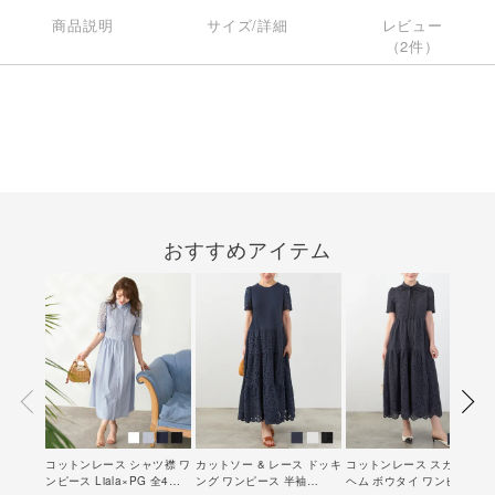
商品説明
サイズ/詳細
レビュー
（2件）
おすすめアイテム
コットンレース シャツ襟 ワ
カットソー & レース ドッキ
コットンレース スカラップ
ンピース Liala×PG 全4色
ング ワンピース 半袖
ヘム ボウタイ ワンピース