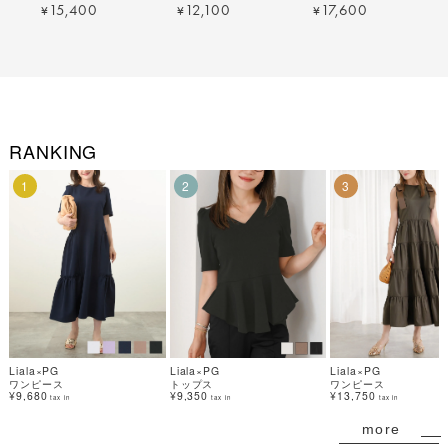
｜lpg311-1367【11】
Liala×PG 全3色｜lpg321-
半袖 Liala×PG 全3色｜
15,400
12,100
17,600
¥
¥
¥
1958【6】
lpg321-1949【3】
RANKING
1
2
3
Liala×PG
Liala×PG
Liala×PG
ワンピース
トップス
ワンピース
¥9,680
¥9,350
¥13,750
tax in
tax in
tax in
more