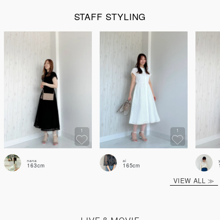
STAFF STYLING
1
1
nana
ai
163cm
165cm
VIEW ALL ≫