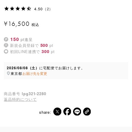
4.50
（2）
¥
16,500
150
pt進呈
500
新規会員登録で
pt
300
初回LINE連携で
pt
2026/08/08（土）
に
宅配便
でお届けします。
東京都
お届け先を変更
商品番号
lpg321-2280
返品特約について
share: