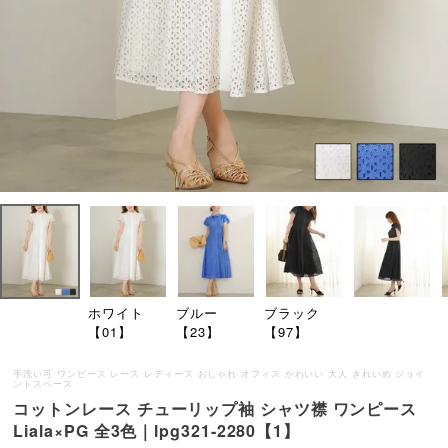
ホワイト
ブルー
ブラック
【01】
【23】
【97】
手洗い可 ワンピース レース レディース おしゃれ オフィス かわいい 大人 きれいめ ジョイ
ントスペース
コットンレース チューリップ袖 シャツ襟 ワンピース
Liala×PG 全3色｜lpg321-2280【1】