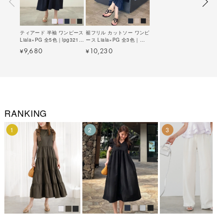
ティアード 半袖 ワンピース
裾フリル カットソー ワンピ
Liala×PG 全5色｜lpg321-
ース Liala×PG 全3色｜
1694【15】
lpg331-1762【12】
9,680
10,230
¥
¥
RANKING
1
2
3