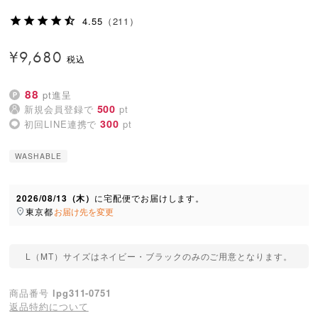
4.55
（211）
¥
9,680
88
pt進呈
500
新規会員登録で
pt
300
初回LINE連携で
pt
WASHABLE
2026/08/13（木）
に
宅配便
でお届けします。
東京都
お届け先を変更
L（MT）サイズはネイビー・ブラックのみのご用意となります。
商品番号
lpg311-0751
返品特約について