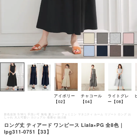
アイボリー
チャコール
ライトグレ
【02】
【04】
ー【08】
新色追加 S/M/L 手洗い可 無地 夏コーデ フェミニン マタニティ ルーム リゾート ロング お
しゃれ 大人可愛い カジュアル 着痩せ 抜け感
ロング丈 ティアード ワンピース Liala×PG 全8色｜
lpg311-0751【33】