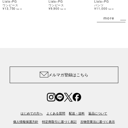
Liala×PG
Liala×PG
Liala×PG
ワンピース
ワンピース
パンツ
¥13,750
¥9,900
¥11,000
tax in
tax in
tax in
more
メルマガ登録はこちら
はじめての方へ
よくある質問
配送・送料
返品について
個人情報保護方針
特定商取引に基づく表記
古物営業法に基づく表示