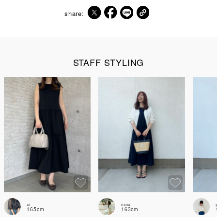
share:
STAFF STYLING
ai
nana
165cm
163cm