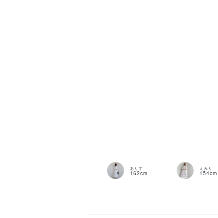
STAFF ST
ありす
えみり
162cm
154cm