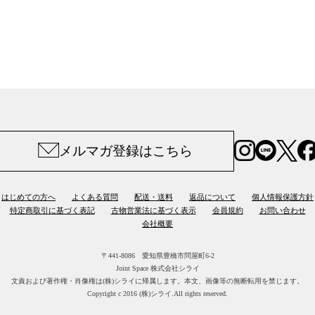
メルマガ登録はこちら
はじめての方へ
よくある質問
配送・送料
返品について
個人情報保護方針
特定商取引に基づく表記
古物営業法に基づく表示
会員規約
お問い合わせ
会社概要
〒441-8086 愛知県豊橋市問屋町6-2
Joint Space 株式会社シライ
文責および著作権・肖像権は(株)シライに帰属します。
本文、画像等の無断転用を禁じます。
Copyright c 2016 (株)シライ.All rights reserved.