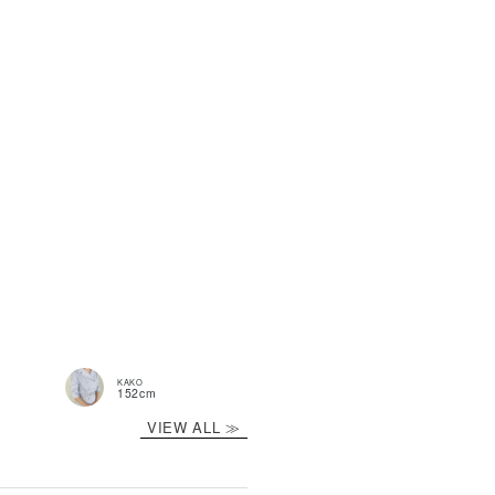
商品説明
YLING
KAKO
yuu
mochi
152cm
154cm
162cm
VIEW ALL ≫