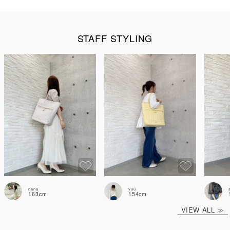
STAFF STYLING
nana
yuu
163cm
154cm
VIEW ALL ≫