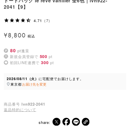
トートバッグ le reve vaniller 全6色｜lvn922-
2041【9】
4.71
（7）
¥
8,800
80
pt進呈
500
新規会員登録で
pt
300
初回LINE連携で
pt
2026/08/11（火）
に
宅配便
でお届けします。
東京都
お届け先を変更
商品番号
lvn922-2041
返品特約について
share: