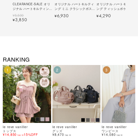
CLEARANCE-SALE オリ
オリジナル ハートキルティ
オリジナル ハートキルティ
ジナル ハートキルティング
ング ミニ クラシックボスト
ング ティッシュポケット付
マルチ カードケース le
ン バッグ le reve vaniller
き スクエア ミニポーチ le
¥
5,500
6,930
4,290
¥
¥
reve vaniller 全2色｜
全4色｜lvn932-2113【3】
reve vaniller 全2色｜
3,850
¥
lvn927-2071【1】
lvn927-2042【1】
RANKING
1
2
3
le reve vaniller
le reve vaniller
le reve vaniller
トップス
グッズ
ワンピース
¥14,850
15%OFF
¥8,470
¥14,080
tax in
tax in
tax in