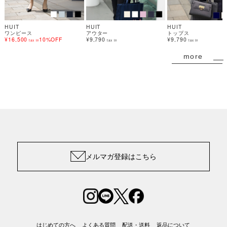
HUIT
HUIT
HUIT
ワンピース
アウター
トップス
¥16,500
10%OFF
¥9,790
¥9,790
tax in
tax in
tax in
more
メルマガ登録はこちら
はじめての方へ
よくある質問
配送・送料
返品について