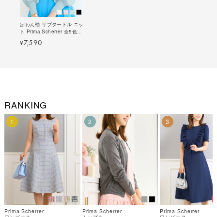
ぽわん袖 リブタートル ニッ
ト Prima Scherrer 全5色｜
psc412-0473【6】
7,590
¥
RANKING
1
2
3
Prima Scherrer
Prima Scherrer
Prima Scherrer
ワンピース
トップス
ワンピース