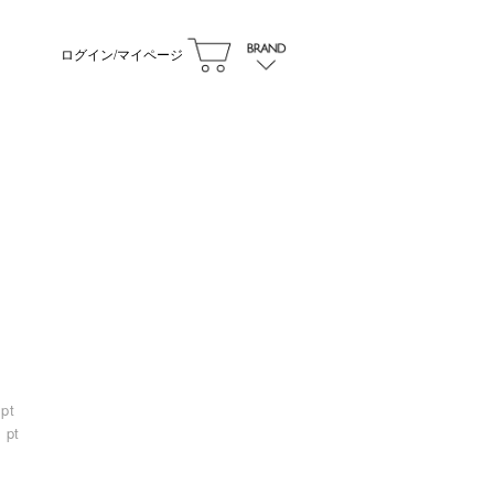
ログイン/マイページ
ヤリング Dot Pearl Pierce
 全2種｜lia945-9710 【14】
9）
pt
0
pt