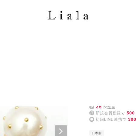
ジョイントスペース）
アクセサリー商品一覧
アイテム詳細
日本製
ドット パール ピアス イ
Earring （Liala）
4.72
（3
¥
3,900
35
pt進呈
500
新規会員登録で
30
初回LINE連携で
日本製