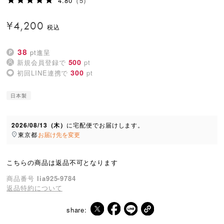
4.80
（5）
¥
4,200
38
pt進呈
500
新規会員登録で
pt
300
初回LINE連携で
pt
日本製
2026/08/13（木）
に
宅配便
でお届けします。
東京都
お届け先を変更
こちらの商品は返品不可となります
商品番号
lia925-9784
返品特約について
share: