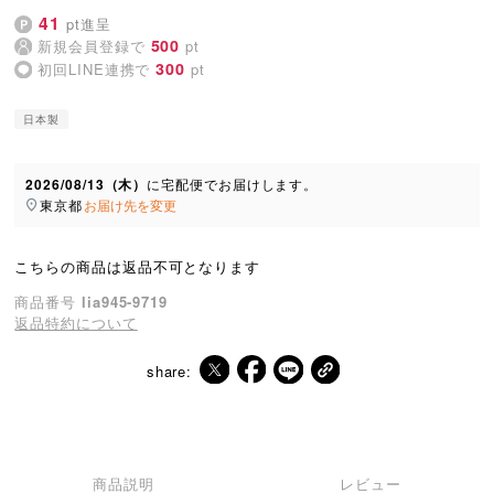
41
pt進呈
500
新規会員登録で
pt
300
初回LINE連携で
pt
日本製
2026/08/13（木）
に
宅配便
でお届けします。
東京都
お届け先を変更
こちらの商品は返品不可となります
商品番号
lia945-9719
返品特約について
share:
商品説明
レビュー