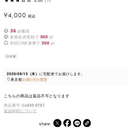
3.00
（1）
¥
4,000
36
pt進呈
500
新規会員登録で
pt
300
初回LINE連携で
pt
日本製
2026/08/13（木）
に
宅配便
でお届けします。
東京都
お届け先を変更
こちらの商品は返品不可となります
商品番号
lia935-9787
返品特約について
share: