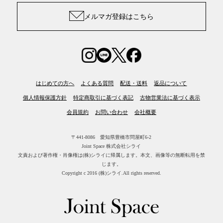
メルマガ登録はこちら
はじめての方へ
よくある質問
配送・送料
返品について
個人情報保護方針
特定商取引に基づく表記
古物営業法に基づく表示
会員規約
お問い合わせ
会社概要
〒441-8086 愛知県豊橋市問屋町6-2
Joint Space 株式会社シライ
文責および著作権・肖像権は(株)シライに帰属します。
本文、画像等の無断転用を禁
じます。
Copyright c 2016 (株)シライ.All rights reserved.