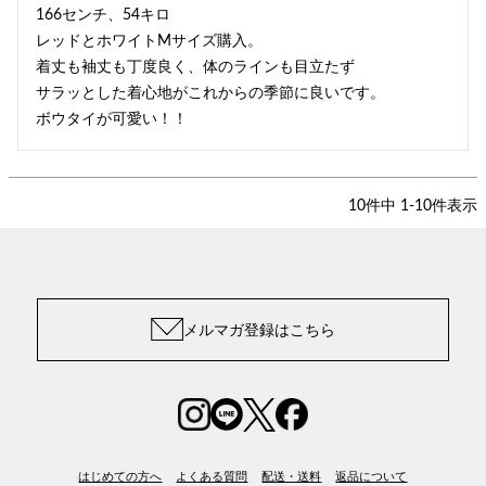
166センチ、54キロ

レッドとホワイトMサイズ購入。

着丈も袖丈も丁度良く、体のラインも目立たず

サラッとした着心地がこれからの季節に良いです。

ボウタイが可愛い！！
10
件中
1
-
10
件表示
メルマガ登録はこちら
はじめての方へ
よくある質問
配送・送料
返品について