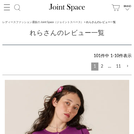
レディースファッション通販の Joint Space（ジョイントスペース）
れらさんのレビュー一覧
れらさんのレビュー一覧
101
件中
1
-
10
件表示
1
2
…
11