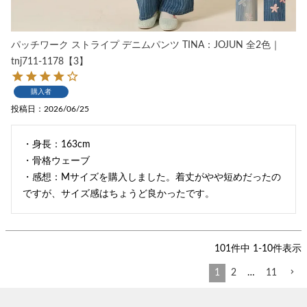
パッチワーク ストライプ デニムパンツ TINA：JOJUN 全2色｜
tnj711-1178【3】
購入者
投稿日
2026/06/25
・身長：163cm

・骨格ウェーブ

・感想：Mサイズを購入しました。着丈がやや短めだったの
101
件中
1
-
10
件表示
1
2
…
11