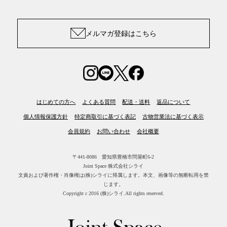
メルマガ登録はこちら
はじめての方へ
よくある質問
配送・送料
返品について
個人情報保護方針
特定商取引に基づく表記
古物営業法に基づく表示
会員規約
お問い合わせ
会社概要
〒441-8086 愛知県豊橋市問屋町6-2
Joint Space 株式会社シライ
文責および著作権・肖像権は(株)シライに帰属します。
本文、画像等の無断転用を禁
じます。
Copyright c 2016 (株)シライ.All rights reserved.