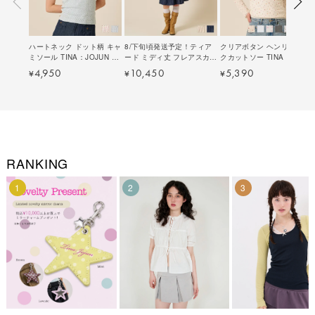
ハートネック ドット柄 キャ
8/下旬頃発送予定！ティア
クリアボタン ヘンリーネッ
ミソール TINA：JOJUN 全
ード ミディ丈 フレアスカー
クカットソー TINA：
2色｜tnj511-1224【4】
ト TINA：JOJUN 全2色｜
JOJUN 全7色｜tnj511-
4,950
10,450
5,390
¥
¥
¥
tnj611-1222【4】
0577【20】
RANKING
1
2
3