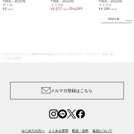
TINA：JOJUN
TINA：JOJUN
TINA：JOJUN
グッズ
トップス
トップス
¥0
¥2,277
70%OFF
¥4,290
tax in
tax in
tax in
more
レディースファッション通販の Joint Space（ジョイントスペース）
アクセサリー商品一覧
アイテム詳細
メルマガ登録はこちら
はじめての方へ
よくある質問
配送・送料
返品について