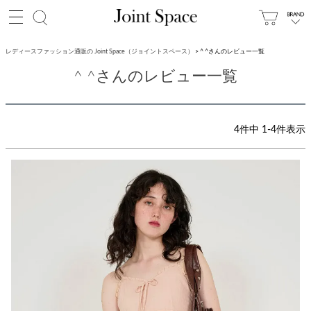
レディースファッション通販の Joint Space（ジョイントスペース）
^ ^さんのレビュー一覧
^ ^さんのレビュー一覧
4
件中
1
-
4
件表示