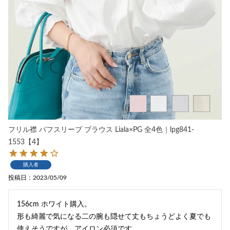
フリル襟 パフスリーブ ブラウス Liala×PG 全4色｜lpg841-
1553【4】
購入者
投稿日
2023/05/09
156cm ホワイト購入。

形も綺麗で気になる二の腕も隠せて丈もちょうどよく夏でも
使えそうですが、アイロン必須です。
