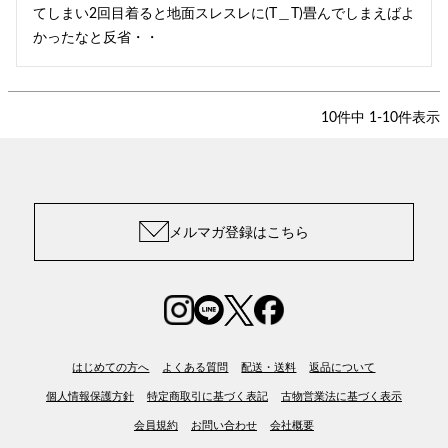
てしまい2回目着ると地面スレスレに(T＿T)畳んでしまえばよ
かったなと反省・・
10
件中
1
-
10
件表示
メルマガ登録はこちら
はじめての方へ
よくある質問
配送・送料
返品について
個人情報保護方針
特定商取引に基づく表記
古物営業法に基づく表示
会員規約
お問い合わせ
会社概要