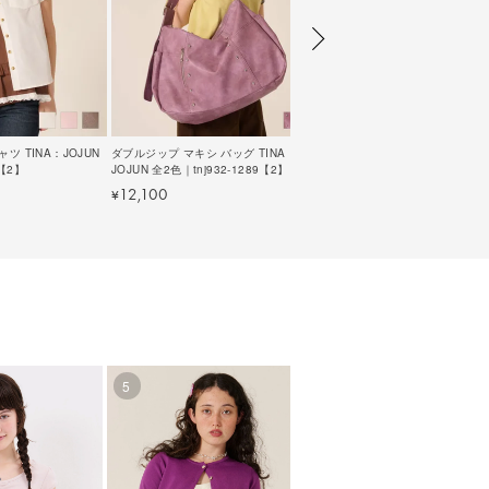
ツ TINA：JOJUN
ダブルジップ マキシ バッグ TINA：
4【2】
JOJUN 全2色｜tnj932-1289【2】
12,100
¥
5
6