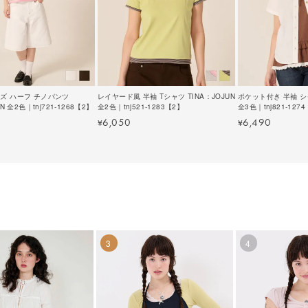
ズ ハーフ チノパンツ
レイヤード風 半袖 Tシャツ TINA：JOJUN
ポケット付き 半袖 シャ
N 全2色｜tnj721-1268【2】
全2色｜tnj521-1283【2】
全3色｜tnj821-127
6,050
6,490
¥
¥
3
4