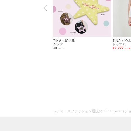
TINA：JOJUN
TINA：JOJ
グッズ
トップス
¥0
¥2,277
tax in
tax in
レディースファッション通販の Joint Space（