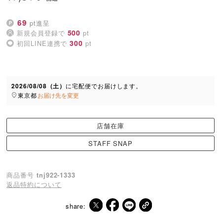
69
pt進呈
500
新規会員登録で
pt
300
初回LINE連携で
pt
2026/08/08（土）
に
宅配便
でお届けします。
東京都
お届け先を変更
店舗在庫
STAFF SNAP
商品番号
tnj922-1333
返品特約について
share: