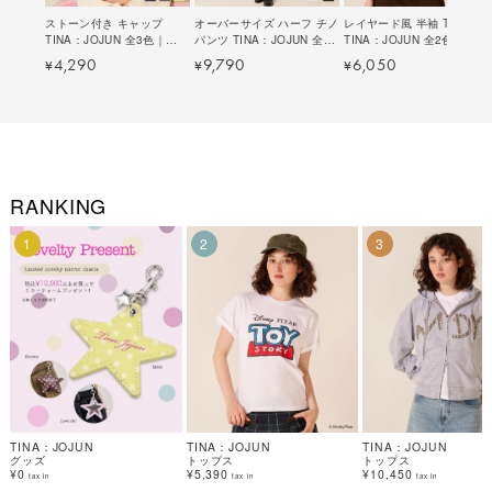
ストーン付き キャップ
オーバーサイズ ハーフ チノ
レイヤード風 半袖 Tシャツ
TINA：JOJUN 全3色｜
パンツ TINA：JOJUN 全2
TINA：JOJUN 全2色｜
tnj914-1201【4】
色｜tnj721-1268【2】
tnj521-1283【2】
4,290
9,790
6,050
¥
¥
¥
RANKING
1
2
3
TINA：JOJUN
TINA：JOJUN
TINA：JOJUN
グッズ
トップス
トップス
¥0
¥5,390
¥10,450
tax in
tax in
tax in