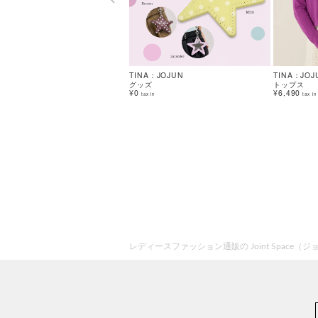
TINA：JOJUN
TINA：JOJ
グッズ
トップス
¥0
¥6,490
tax in
tax in
レディースファッション通販の Joint Space（