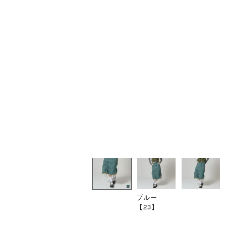
ブルー
【23】