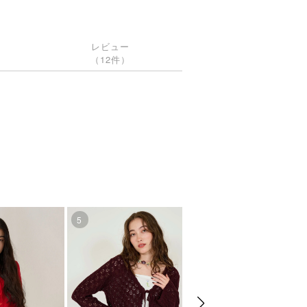
レビュー
（12件）
5
6