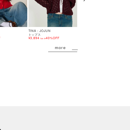
TINA：JOJUN
TINA：JOJUN
トップス
トップス
F
¥3,894
40%OFF
¥10,450
tax in
tax in
more