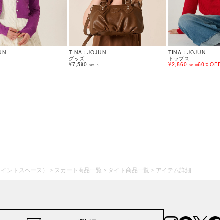
UN
TINA：JOJUN
TINA：JOJUN
グッズ
トップス
¥7,590
¥2,860
60%OF
tax in
tax in
ジョイントスペース）
スカート商品一覧
タイト商品一覧
アイテム詳細