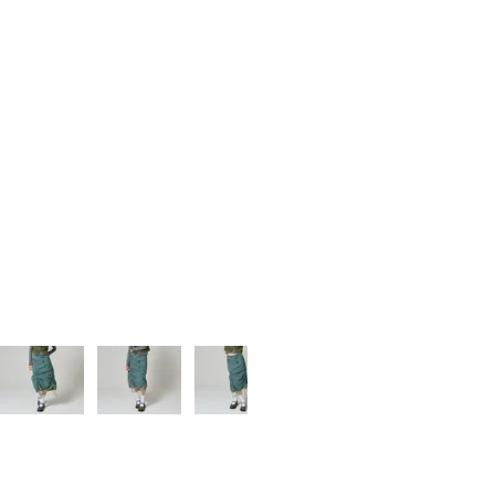
申し訳ございま
再入
商品番号
tnj631-0885
返品特約について
ブ
shar