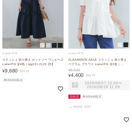
Liala×PG
Liala×PG
スラッシュ 切り替え カットソー ワンピース
CLEARANCE-SALE スラッシュ 切り替え
Liala×PG 全4色｜lpg321-2123【5】
ペプラム ブラウス Liala×PG 全2色｜
lpg821-2124【1】
9,680
¥
8,800
¥
4,400
¥
WASHABLE
2026/08/07 12:00
〜
販売
期間
2026/08/20 11:59
SALE
WASHABLE
more info