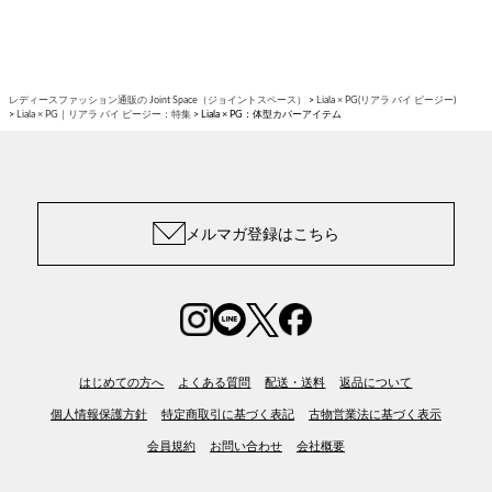
レディースファッション通販の Joint Space（ジョイントスペース）
Liala × PG(リアラ バイ ピージー)
Liala × PG｜リアラ バイ ピージー：特集
Liala × PG：体型カバーアイテム
メルマガ登録はこちら
はじめての方へ
よくある質問
配送・送料
返品について
個人情報保護方針
特定商取引に基づく表記
古物営業法に基づく表示
会員規約
お問い合わせ
会社概要