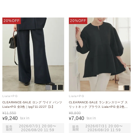
20%OFF
20%OFF
Liala×PG
Liala×PG
CLEARANCE-SALE ロング ワイド パンツ
CLEARANCE-SALE ランタンスリーブ ス
Liala×PG 全3色｜lpg711-2227【1】
リットネック ブラウス Liala×PG 全2色｜
lpg841-2204【2】
¥
11,550
¥
8,800
9,240
7,040
¥
¥
2026/07/31 20:00
〜
2026/07/31 20:00
〜
販売
販売
期間
2026/08/20 11:59
期間
2026/08/20 11:59