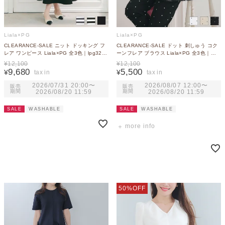
Liala×PG
Liala×PG
CLEARANCE-SALE ニット ドッキング フ
CLEARANCE-SALE ドット 刺しゅう コク
レア ワンピース Liala×PG 全3色｜lpg321-
ーンフレア ブラウス Liala×PG 全3色｜
2119【4】
lpg821-2117【1】
¥
12,100
¥
12,100
9,680
5,500
¥
¥
2026/07/31 20:00
〜
2026/08/07 12:00
〜
販売
販売
期間
2026/08/20 11:59
期間
2026/08/20 11:59
SALE
WASHABLE
SALE
WASHABLE
more info
50%OFF