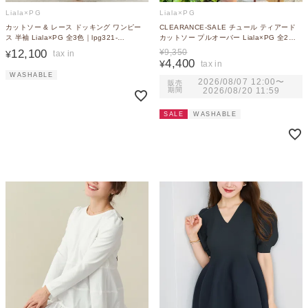
Liala×PG
Liala×PG
カットソー & レース ドッキング ワンピー
CLEARANCE-SALE チュール ティアード
ス 半袖 Liala×PG 全3色｜lpg321-
カットソー プルオーバー Liala×PG 全2色
1958【6】
｜lpg531-1962【2】
12,100
¥
9,350
¥
4,400
¥
WASHABLE
2026/08/07 12:00
〜
販売
期間
2026/08/20 11:59
SALE
WASHABLE