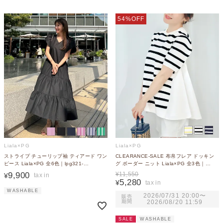
54%OFF
Liala×PG
Liala×PG
ストライプ チューリップ袖 ティアード ワン
CLEARANCE-SALE 布帛フレア ドッキン
ピース Liala×PG 全6色｜lpg321-
グ ボーダー ニット Liala×PG 全3色｜
2121【8】
lpg411-2088【2】
9,900
¥
11,550
¥
5,280
¥
WASHABLE
2026/07/31 20:00
〜
販売
期間
2026/08/20 11:59
SALE
WASHABLE