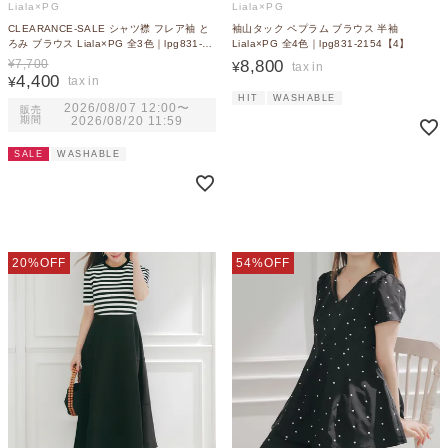
Liala×PG
Liala×PG
CLEARANCE-SALE シャツ襟 フレア袖 と
袖山タック ペプラム ブラウス 半袖
ろみ ブラウス Liala×PG 全3色｜lpg831-
Liala×PG 全4色｜lpg831-2154【4】
2150【3】
8,800
¥
7,700
¥
4,400
¥
HIT
WASHABLE
2026/08/07 12:00
〜
販売
期間
2026/08/20 11:59
SALE
WASHABLE
20%OFF
54%OFF