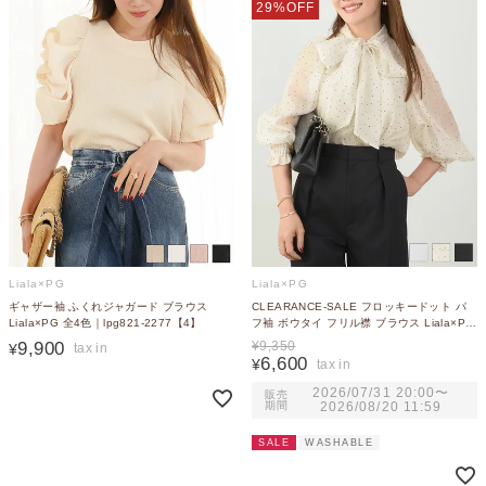
29%OFF
Liala×PG
Liala×PG
ギャザー袖 ふくれジャガード ブラウス
CLEARANCE-SALE フロッキードット パ
Liala×PG 全4色｜lpg821-2277【4】
フ袖 ボウタイ フリル襟 ブラウス Liala×PG
全3色｜lpg811-2223【2】
9,900
¥
9,350
¥
6,600
¥
2026/07/31 20:00
〜
販売
期間
2026/08/20 11:59
SALE
WASHABLE