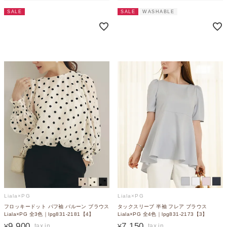
SALE
SALE
WASHABLE
Liala×PG
Liala×PG
フロッキードット パフ袖 バルーン ブラウス
タックスリーブ 半袖 フレア ブラウス
Liala×PG 全3色｜lpg831-2181【4】
Liala×PG 全4色｜lpg831-2173【3】
9,900
7,150
¥
¥