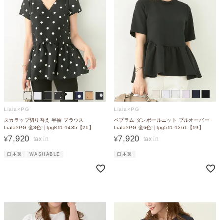
Liala×PG
Liala×PG
スカラップ切り替え 半袖 ブラウス
ペプラム ダンボールニット プルオーバー
Liala×PG 全8色｜lpg811-1435【21】
Liala×PG 全6色｜lpg511-1361【19】
7,920
7,920
¥
¥
日本製
WASHABLE
日本製