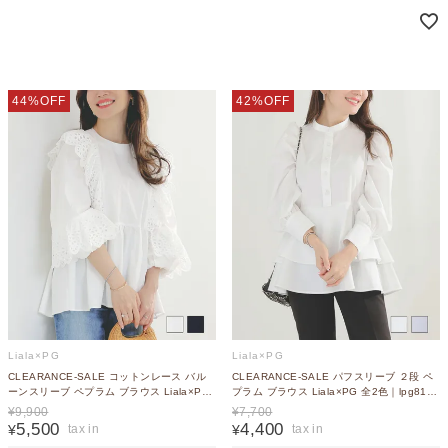
44%OFF
42%OFF
Liala×PG
Liala×PG
CLEARANCE-SALE コットンレース バル
CLEARANCE-SALE パフスリーブ ２段 ペ
ーンスリーブ ペプラム ブラウス Liala×PG
プラム ブラウス Liala×PG 全2色｜lpg811-
全2色｜lpg811-2086【2】
2073【3】
¥
9,900
¥
7,700
5,500
4,400
¥
¥