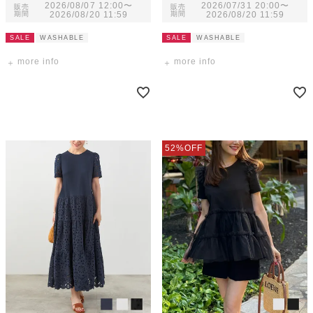
2026/08/07 12:00
〜
2026/07/31 20:00
〜
販売
販売
期間
2026/08/20 11:59
期間
2026/08/20 11:59
SALE
WASHABLE
SALE
WASHABLE
more info
more info
52%OFF