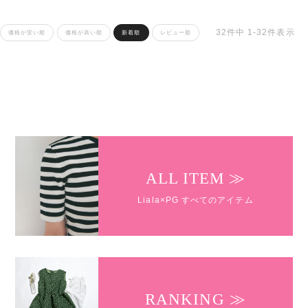
32
件中
1
-
32
件表示
価格が安い順
価格が高い順
新着順
レビュー順
ALL ITEM ≫
Liala×PG すべてのアイテム
RANKING ≫