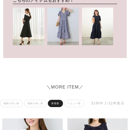
こちらのアイテムもおすすめ！
＼MORE ITEM／
32
件中
1
-
32
件表示
価格が安い順
価格が高い順
新着順
レビュー順