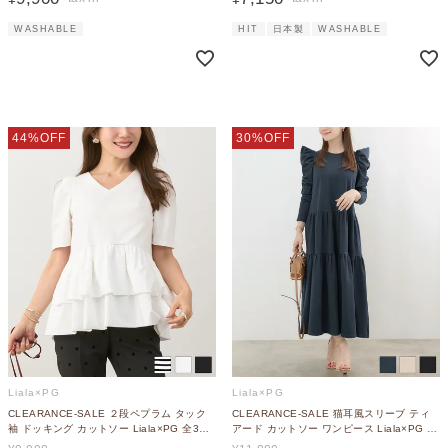
WASHABLE
HIT
日本製
WASHABLE
44%OFF
30%OFF
Liala×PG
Liala×PG
CLEARANCE-SALE ２段ペプラム タック
CLEARANCE-SALE 猫耳風スリーブ ティ
袖 ドッキング カットソー Liala×PG 全3色
アード カットソー ワンピース Liala×PG 全
｜lpg531-2174【3】
3色｜lpg331-2156【1】