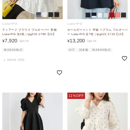
Liala×PG
Liala×PG
ティアード ブラウス プルオーバー 長袖
ホールガーメント 半袖 ペプラム プルオーバ
Liala×PG 全4色｜lpg531-1798【10】
ー Liala×PG 全7色｜lpg421-1719【13】
7,920
13,200
¥
¥
WASHABLE
HIT
日本製
WASHABLE
more info
11%OFF