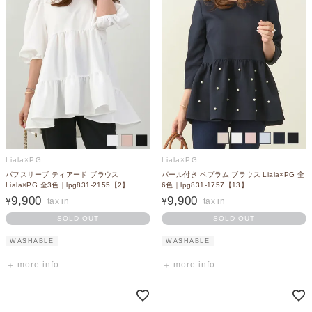
Liala×PG
Liala×PG
パフスリーブ ティアード ブラウス
パール付き ペプラム ブラウス Liala×PG 全
Liala×PG 全3色｜lpg831-2155【2】
6色｜lpg831-1757【13】
9,900
9,900
¥
¥
SOLD OUT
SOLD OUT
WASHABLE
WASHABLE
more info
more info