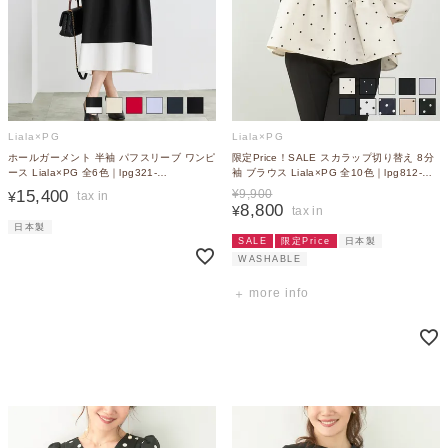
Liala×PG
Liala×PG
ホールガーメント 半袖 パフスリーブ ワンピ
限定Price！SALE スカラップ切り替え 8分
ース Liala×PG 全6色｜lpg321-
袖 ブラウス Liala×PG 全10色｜lpg812-
1699【14】
1484【12】
15,400
¥
9,900
¥
8,800
¥
日本製
SALE
限定Price
日本製
WASHABLE
more info