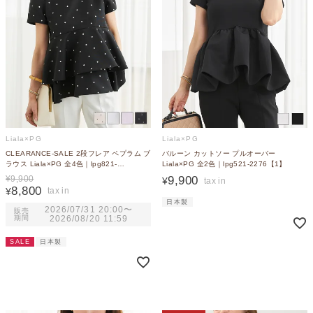
Liala×PG
Liala×PG
CLEARANCE-SALE 2段フレア ペプラム ブ
バルーン カットソー プルオーバー
ラウス Liala×PG 全4色｜lpg821-
Liala×PG 全2色｜lpg521-2276【1】
2274【1】
9,900
¥
9,900
¥
8,800
¥
日本製
2026/07/31 20:00
〜
販売
期間
2026/08/20 11:59
SALE
日本製