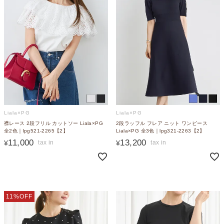
Liala×PG
Liala×PG
襟レース 2段フリル カットソー Liala×PG
2段ラッフル フレア ニット ワンピース
全2色｜lpg521-2265【2】
Liala×PG 全3色｜lpg321-2263【2】
11,000
13,200
¥
¥
11%OFF