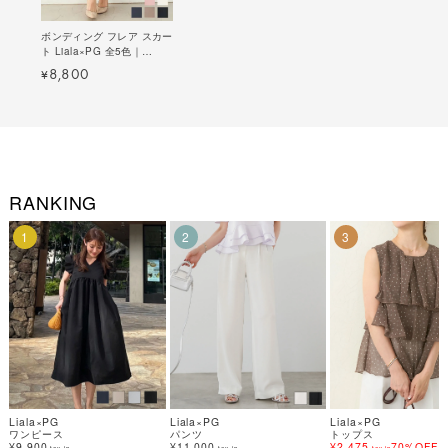
ボンディング フレア スカー
ト Liala×PG 全5色｜
lpg612-0302【37】
8,800
¥
RANKING
1
2
3
Liala×PG
Liala×PG
Liala×PG
ワンピース
パンツ
トップス
¥9,900
¥11,000
¥2,475
70%OFF