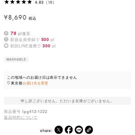
4.83
（18）
¥
8,690
79
pt進呈
500
新規会員登録で
pt
300
初回LINE連携で
pt
WASHABLE
この地域へのお届け日は表示できません
東京都
お届け先を変更
申し訳ございません。ただいま在庫がございません。
商品番号
lpg412-1222
返品特約について
share: