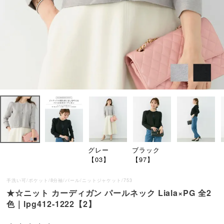
グレー
ブラック
【03】
【97】
手洗い可/ポケット/8分袖/パール/ニットジャケット/753
★☆ニット カーディガン パールネック Liala×PG 全2
色｜lpg412-1222【2】