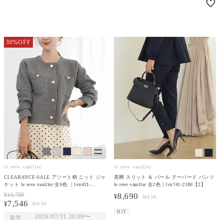
30%OFF
le reve vaniller
le reve vaniller
CLEARANCE-SALE アソート柄 ニット ジャ
美脚 スリット ＆ パール テーパード パンツ
ケット le reve vaniller 全6色 ｜lvn431-
le reve vaniller 全2色｜lvn741-2186【2】
1902【4】
¥
10,780
8,690
¥
7,546
¥
HIT
2026/07/31 20:00
〜
販売