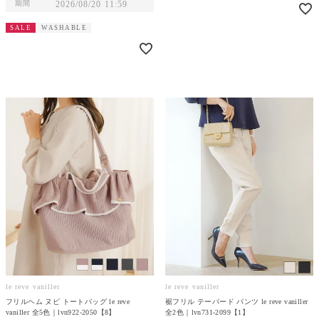
期間
2026/08/20 11:59
SALE
WASHABLE
le reve vaniller
le reve vaniller
フリルヘム ヌビ トートバッグ le reve
裾フリル テーパード パンツ le reve vaniller
vaniller 全5色｜lvn922-2050【8】
全2色｜lvn731-2099【1】