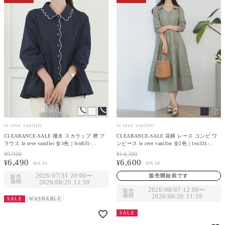
le reve vaniller
le reve vaniller
CLEARANCE-SALE 撥水 スカラップ 襟 ブ
CLEARANCE-SALE 花柄 レース コンビ ワ
ラウス le reve vaniller 全3色｜lvn831-
ンピース le reve vaniller 全2色｜lvn331-
2100【1】
2132【1】
¥
9,900
¥
14,300
6,490
6,600
¥
¥
2026/07/31 20:00
〜
販売開始前です
販売
期間
2026/08/20 11:59
2026/08/07 12:00
〜
販売
期間
2026/08/20 11:59
SALE
WASHABLE
SALE