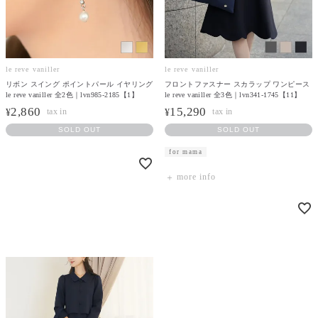
le reve vaniller
le reve vaniller
リボン スイング ポイントパール イヤリング
フロントファスナー スカラップ ワンピース
le reve vaniller 全2色｜lvn985-2185【1】
le reve vaniller 全3色｜lvn341-1745【11】
2,860
15,290
¥
¥
SOLD OUT
SOLD OUT
for mama
more info