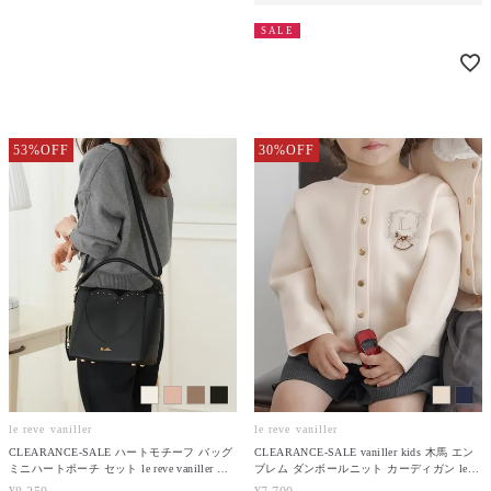
SALE
53%OFF
30%OFF
le reve vaniller
le reve vaniller
CLEARANCE-SALE ハートモチーフ バッグ
CLEARANCE-SALE vaniller kids 木馬 エン
ミニハートポーチ セット le reve vaniller 全4
ブレム ダンボールニット カーディガン le
色｜lvn912-1979【1】
reve vaniller 全2色｜lvn531-2095【2】