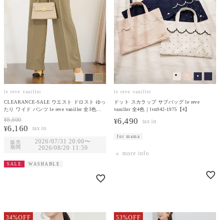
le reve vaniller
le reve vaniller
CLEARANCE-SALE ウエスト ドロスト ゆっ
ドット スカラップ サブバッグ le reve
たり ワイド パンツ le reve vaniller 全3色｜
vaniller 全4色｜lvn942-1975【4】
lvn781-2114【1】
¥
8,800
6,490
¥
6,160
¥
for mama
2026/07/31 20:00
〜
販売
期間
2026/08/20 11:59
more info
SALE
WASHABLE
34%OFF
53%OFF