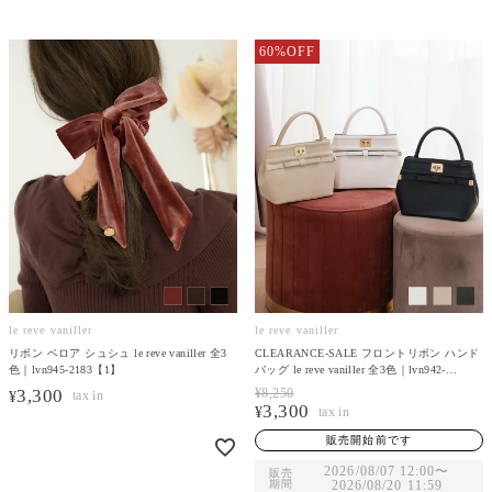
60%OFF
le reve vaniller
le reve vaniller
リボン ベロア シュシュ le reve vaniller 全3
CLEARANCE-SALE フロントリボン ハンド
色｜lvn945-2183【1】
バッグ le reve vaniller 全3色｜lvn942-
1946【1】
3,300
¥
8,250
¥
3,300
¥
販売開始前です
2026/08/07 12:00
〜
販売
期間
2026/08/20 11:59