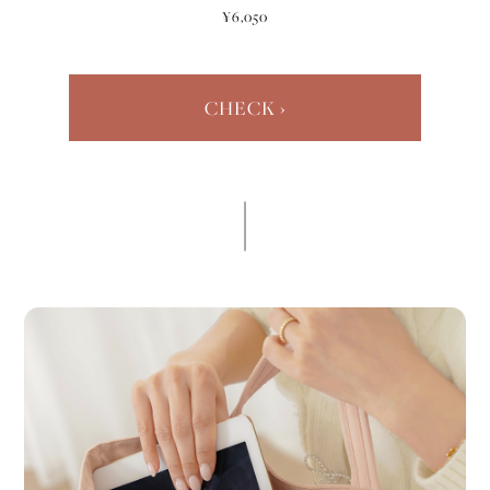
¥6,050
CHECK ›