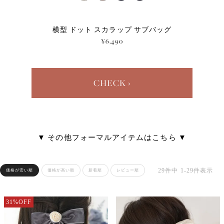
横型 ドット スカラップ サブバッグ
¥6,490
CHECK ›
▼ その他フォーマルアイテムはこちら ▼
29
件中
1
-
29
件表示
価格が安い順
価格が高い順
新着順
レビュー順
31%OFF