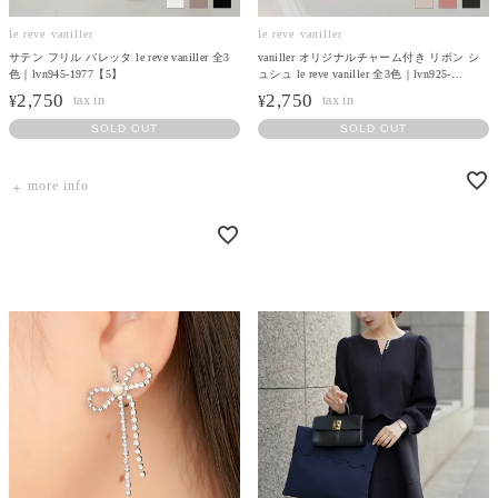
le reve vaniller
le reve vaniller
サテン フリル バレッタ le reve vaniller 全3
vaniller オリジナルチャーム付き リボン シ
色｜lvn945-1977【5】
ュシュ le reve vaniller 全3色｜lvn925-
1840【6】
2,750
2,750
¥
¥
SOLD OUT
SOLD OUT
more info