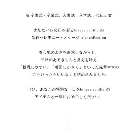
🌸 卒園式・卒業式、入園式・入学式、七五三 🌸
大切なハレの日を彩るle reve vanillerの
新作セレモニー・オケージョン collection
着心地のよさを追求しながらも、
品格のあるきちんと見えを叶え
「授乳しやすい」「着回しがきく」といった先輩ママの
「こうだったらいいな」を詰め込みました。
ぜひ、あなたの特別な一日をle reve vanillerの
アイテムと一緒にお過ごしください。