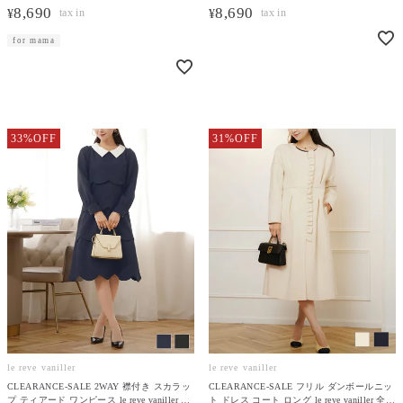
8,690
8,690
¥
¥
for mama
33%OFF
31%OFF
le reve vaniller
le reve vaniller
CLEARANCE-SALE 2WAY 襟付き スカラッ
CLEARANCE-SALE フリル ダンボールニッ
プ ティアード ワンピース le reve vaniller 全
ト ドレス コート ロング le reve vaniller 全2