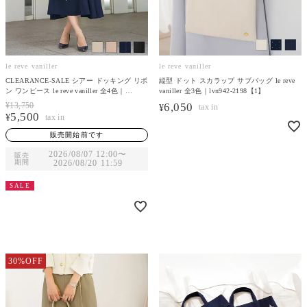
le reve vaniller
le reve vaniller
CLEARANCE-SALE シアー ドッキング リボ
縦型 ドット スカラップ サブバッグ le reve
ン ワンピース le reve vaniller 全4色｜
vaniller 全3色｜lvn942-2198【1】
lvn321-2073【1】
¥
13,750
6,050
¥
5,500
¥
販売開始前です
2026/08/07 12:00
〜
販売
期間
2026/08/20 11:59
SALE
30%OFF