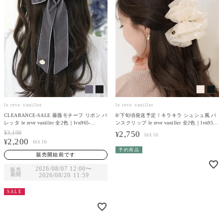
le reve vaniller
le reve vaniller
CLEARANCE-SALE 薔薇モチーフ リボン バ
8/下旬頃発送予定！キラキラ シュシュ風 バ
レッタ le reve vaniller 全2色｜lvn965-
ンスクリップ le reve vaniller 全2色｜lvn955-
2110【1】
2025【8】
¥
3,190
2,750
¥
2,200
¥
予約商品
販売開始前です
2026/08/07 12:00
〜
販売
期間
2026/08/20 11:59
SALE