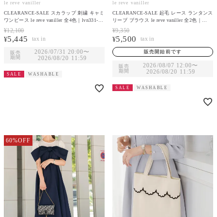
le reve vaniller
le reve vaniller
CLEARANCE-SALE スカラップ 刺繍 キャミ
CLEARANCE-SALE 起毛 レース ランタンス
ワンピース le reve vaniller 全4色｜lvn331-
リーブ ブラウス le reve vaniller 全2色｜
2119【1】
lvn831-2127【1】
¥
12,100
¥
9,350
5,445
5,500
¥
¥
2026/07/31 20:00
〜
販売開始前です
販売
期間
2026/08/20 11:59
2026/08/07 12:00
〜
販売
期間
2026/08/20 11:59
SALE
WASHABLE
SALE
WASHABLE
60%OFF