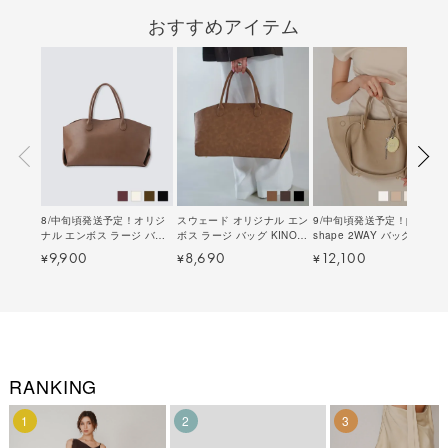
おすすめアイテム
8/中旬頃発送予定！オリジ
スウェード オリジナル エン
9/中旬頃発送予定！petal
ナル エンボス ラージ バッ
ボス ラージ バッグ KINO
shape 2WAY バッグ ( ポー
グ KINO THE KEI 全4色｜
THE KEI 全3色｜ktk922-
チ付き ) KINO THE KEI 全
9,900
8,690
12,100
¥
¥
¥
ktk912-0004【12】
0097【3】
4色｜ktk912-0202【9】
RANKING
1
2
3