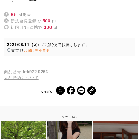
85
pt進呈
500
新規会員登録で
pt
300
初回LINE連携で
pt
2026/08/11（火）
に
宅配便
でお届けします。
東京都
お届け先を変更
商品番号
ktk922-0263
返品特約について
share:
STYLING