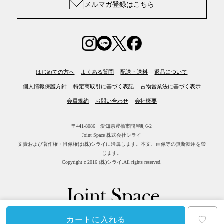
メルマガ登録はこちら
はじめての方へ
よくある質問
配送・送料
返品について
個人情報保護方針
特定商取引に基づく表記
古物営業法に基づく表示
会員規約
お問い合わせ
会社概要
〒441-8086 愛知県豊橋市問屋町6-2
Joint Space 株式会社シライ
文責および著作権・肖像権は(株)シライに帰属します。
本文、画像等の無断転用を禁
じます。
Copyright c 2016 (株)シライ.All rights reserved.
♡
カートに入れる