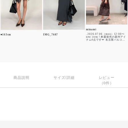
minami
. 2026.07.06（mon）12:00〜
■163cm
IMG_7607
new item ! 来週発売の新作アイ
テム4点です🪽 名古屋パルコ
店、大阪ルクア店では 本日より
先行販売しております🙂‍↕️✨ 今回
の私のイチ押しアイテムは
2wayのレーストリム ベア＆ス
カート（絶対買う‼︎） トップス
としてもスカートとしても可愛
すぎる絶妙な丈感で、 同じレー
スを施したタイも付属になって
いるので 幅広い着こなしが可能
なアイテムとなっております😮‍💨
♡ また、7月からonline storeお
よびpopup storeの 一部商品が
商品説明
サイズ/詳細
レビュー
SALE価格となっております！
ぜひ店頭にてお試しください✨
（0件）
#kinothekei joint_space
kinothekei