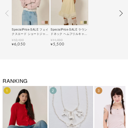
SpecialPrice-SALE フェイ
SpecialPrice-SALE ラウン
クスエード ショートジャケ
ドネック ヘムフリルキャミ
ット TINA：JOJUN 全2色
ワンピース TINA：JOJUN
¥
12,100
¥
11,000
｜tnj211-0992【3】
全2色｜tnj311-1002【4】
6,050
5,500
¥
¥
RANKING
1
2
3