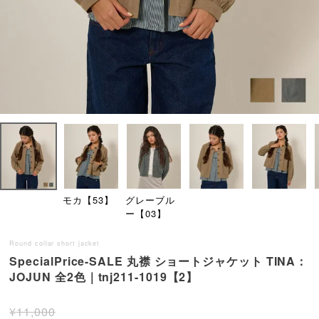
モカ【53】
グレーブル
ー【03】
Round collar short jacket
SpecialPrice-SALE 丸襟 ショートジャケット TINA：
JOJUN 全2色｜tnj211-1019【2】
¥
11,000