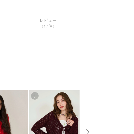
レビュー
（17件）
5
6