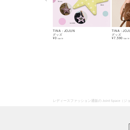
TINA：JOJUN
TINA：JOJ
グッズ
グッズ
¥0
¥7,590
tax in
tax in
レディースファッション通販の Joint Space（