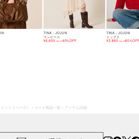
UN
TINA：JOJUN
TINA：JOJUN
ワンピース
トップス
¥6,600
40%OFF
¥2,860
60%OF
tax in
tax in
ジョイントスペース）
コート商品一覧
アイテム詳細