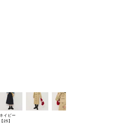
申し訳ございま
再入
商品番号
tnj131-0660
返品特約について
shar
ネイビー
【25】