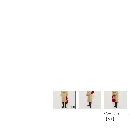
ベージュ
【51】