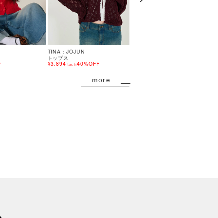
TINA：JOJUN
TINA：JOJUN
トップス
トップス
F
¥3,894
40%OFF
¥10,450
tax in
tax in
more