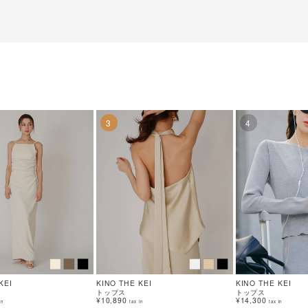
3
4
KEI
KINO THE KEI
KINO THE KEI
トップス
トップス
¥10,890
¥14,300
in
tax in
tax in