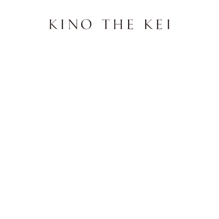
flap pocket knit cardigan
フラップ ポケット ニ
KEI 全4色｜ktk431
¥
14,300
130
pt進呈
500
新規会員登録で
30
初回LINE連携で
WASHABLE
2026/08/13（木）
に
宅