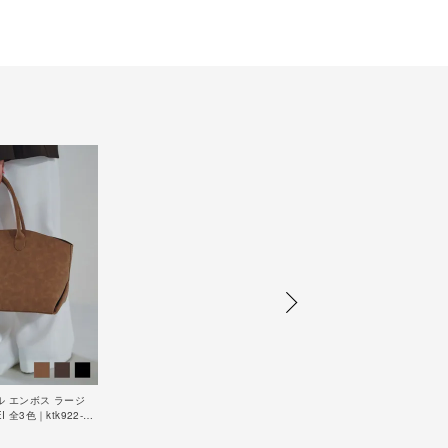
ル エンボス ラージ
I 全3色｜ktk922-