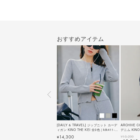
おすすめアイテム
[DAILY & TRAVEL] ジップニット カーデ
ARCHIVE 
ィガン KINO THE KEI 全3色｜ktk411-
デニム KINO 
0174【4】
0162【1】
¥
13,200
14,300
¥