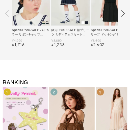
SpecialPrice-SALE バイカ
限定Price！SALE 裾プリー
SpecialPrice-SALE パフス
ラー リボンキャップ
ツ ミディアムスカート
リーブ ドッキングミニワン
TINA：JOJUN 全2色｜
TINA：JOJUN 全2色｜
ピース TINA：JOJUN 全2
¥
4,290
¥
8,690
¥
8,690
tnj924-0770【1】
tnj621-0772【1】
色｜tnj321-0842【1】
1,716
1,738
2,607
¥
¥
¥
RANKING
1
2
3