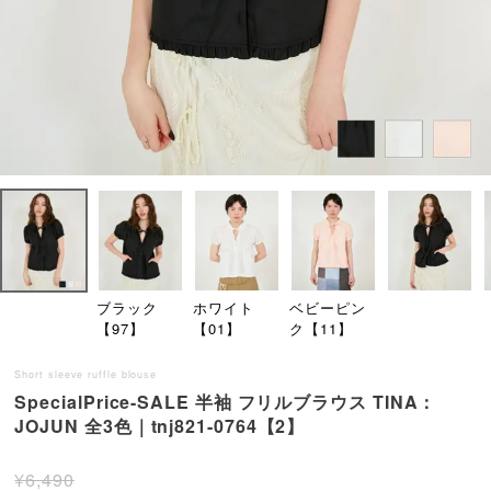
ブラック
ホワイト
ベビーピン
【97】
【01】
ク【11】
Short sleeve ruffle blouse
SpecialPrice-SALE 半袖 フリルブラウス TINA：
JOJUN 全3色｜tnj821-0764【2】
¥
6,490