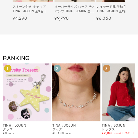
ストーン付き キャップ
オーバーサイズ ハーフ チノ
レイヤード風 半袖 Tシャツ
TINA：JOJUN 全3色｜
パンツ TINA：JOJUN 全2
TINA：JOJUN 全2色｜
tnj914-1201【4】
色｜tnj721-1268【2】
tnj521-1283【2】
4,290
9,790
6,050
¥
¥
¥
RANKING
1
2
3
TINA：JOJUN
TINA：JOJUN
TINA：JOJUN
グッズ
グッズ
トップス
¥0
¥3,190
¥2,860
60%OFF
tax in
tax in
tax in