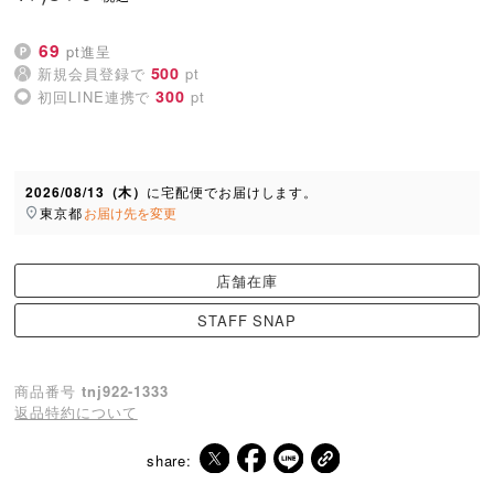
69
pt進呈
500
新規会員登録で
pt
300
初回LINE連携で
pt
2026/08/13（木）
に
宅配便
でお届けします。
東京都
お届け先を変更
店舗在庫
STAFF SNAP
商品番号
tnj922-1333
返品特約について
share: