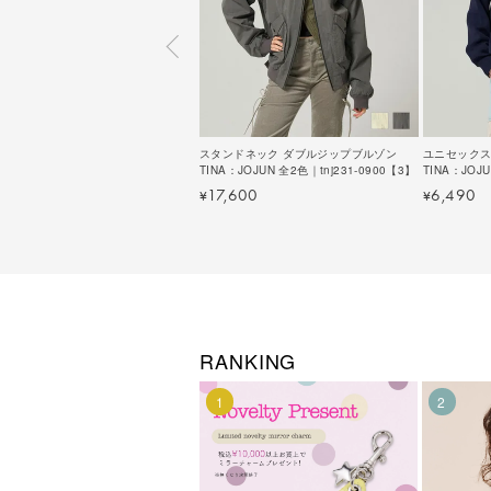
スタンドネック ダブルジップブルゾン
ユニセックス
TINA：JOJUN 全2色｜tnj231-0900【3】
TINA：JOJU
17,600
6,490
¥
¥
RANKING
1
2