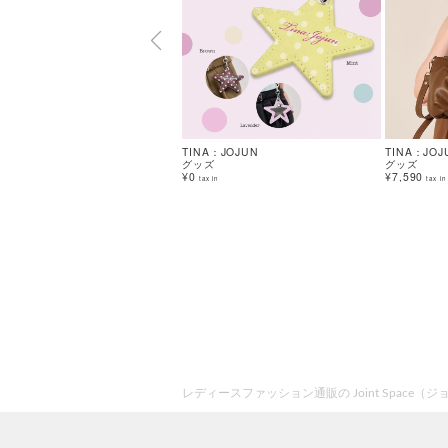
TINA：JOJUN
TINA：JOJ
グッズ
グッズ
¥0
¥7,590
tax in
tax in
レディースファッション通販の Joint Space（