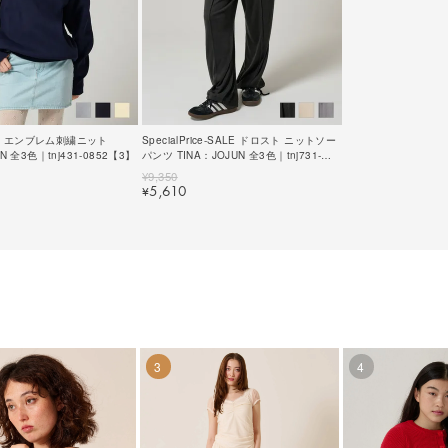
 エンブレム刺繍ニット
SpecialPrice-SALE ドロスト ニットソー
N 全3色｜tnj431-0852【3】
パンツ TINA：JOJUN 全3色｜tnj731-
0669【7】
¥
9,350
5,610
¥
3
4