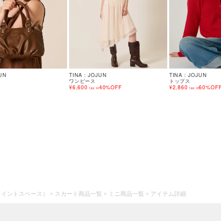
UN
TINA：JOJUN
TINA：JOJUN
ワンピース
トップス
¥6,600
40%OFF
¥2,860
60%OF
tax in
tax in
ジョイントスペース）
スカート商品一覧
ミニ商品一覧
アイテム詳細