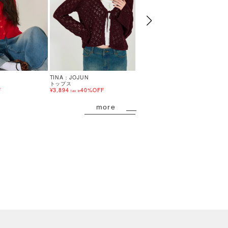
TINA：JOJUN
TINA：JOJUN
トップス
トップス
F
¥3,894
40%OFF
¥10,450
tax in
tax in
more