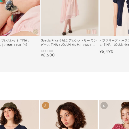
ブレスレット TINA：
SpecialPrice-SALE アシンメトリー ワン
パフスリーブ ハーフ
｜tnj925-1198【4】
ピース TINA：JOJUN 全2色｜tnj321-
ン TINA：JOJUN 全5
1195【3】
1260【6】
¥
11,000
6,490
¥
6,600
¥
3
4