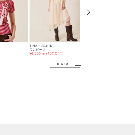
TINA：JOJUN
TINA：JOJUN
ワンピース
トップス
¥6,600
40%OFF
¥10,450
tax in
tax in
more