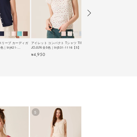
スリーブ カーディガ
アイレット コンパクト Tシャツ TINA：
色｜tnj421-
JOJUN 全5色｜tnj531-1116【5】
4,950
¥
5
6