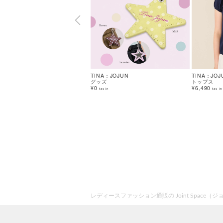
TINA：JOJUN
TINA：JOJ
グッズ
トップス
¥0
¥6,490
tax in
tax in
レディースファッション通販の Joint Space（