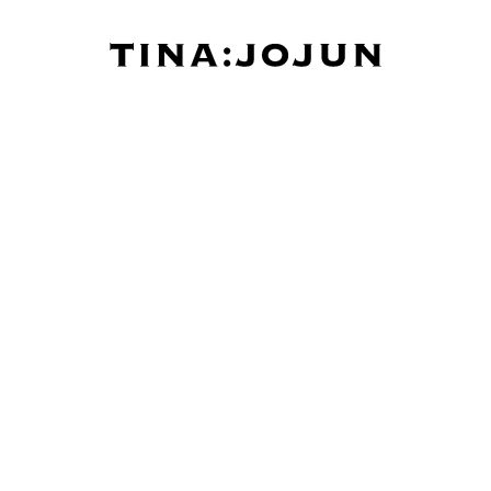
Rose motif square neck shirre
ローズモチーフ ス
ース TINA：JOJUN
¥
11,000
100
pt進呈
500
新規会員登録で
30
初回LINE連携で
2026/08/13（木）
に
宅
東京都
お届け先を変更