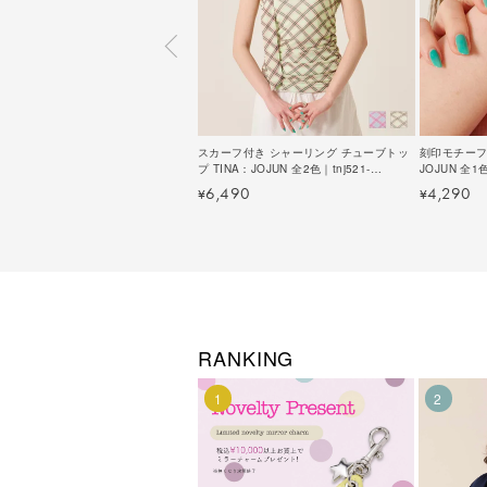
スカーフ付き シャーリング チューブトッ
刻印モチーフ 
プ TINA：JOJUN 全2色｜tnj521-
JOJUN 全1色
1174【4】
6,490
4,290
¥
¥
RANKING
1
2