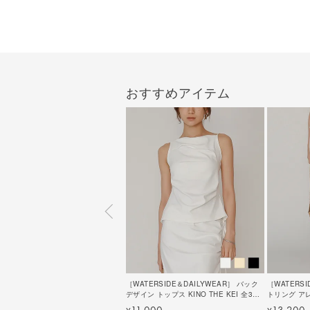
おすすめアイテム
［WATERSIDE＆DAILYWEAR］ バック
［WATERS
デザイン トップス KINO THE KEI 全3色
トリング アレ
｜ktk521-0264【2】
KEI 全3色｜k
11,000
13,200