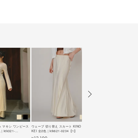
み マキシ ワンピース
ウェーブ 切り替え スカート KINO THE
｜ktk321-
KEI 全2色｜ktk621-0234【1】
12,100