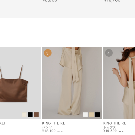
¥
¥
3
4
KEI
KINO THE KEI
KINO THE KEI
パンツ
トップス
¥12,100
¥10,890
tax in
tax in