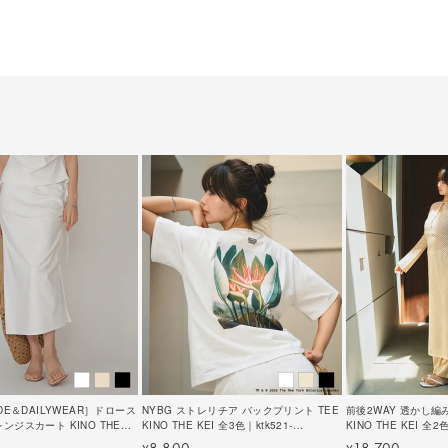
IDE＆DAILYWEAR］ドロース
NYBG ストレリチア バックプリント TEE
前後2WAY 透かし編
ンジスカート KINO THE
KINO THE KEI 全3色｜ktk521-
KINO THE KEI 全2色
tk621-0267【1】
0231【2】
0239【1】
8,800
18,700