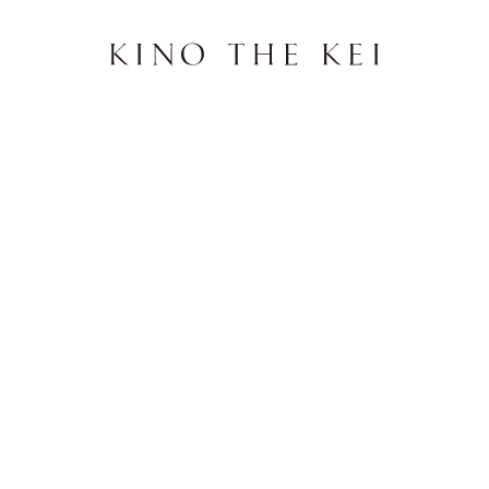
[WATERSIDE & DAILYWEAR] B
［WATERSIDE＆D
ディスーツ KINO TH
¥
9,790
89
pt進呈
500
新規会員登録で
30
初回LINE連携で
HIT
WASHABLE
2026/08/11（火）
に
宅