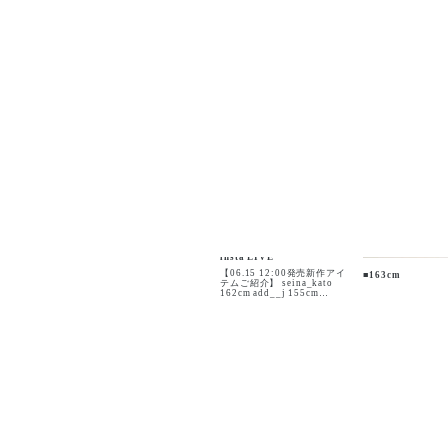
insta LIVE
【06.15 12:00発売新作アイ
■163cm
テムご紹介】 seina_kato
162cm add__j 155cm
#kinothekei joint_space