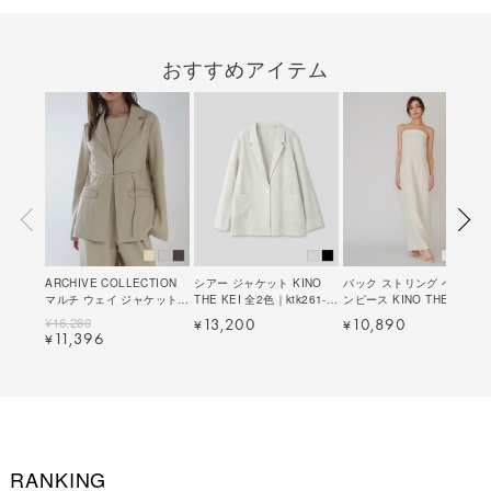
おすすめアイテム
ARCHIVE COLLECTION
シアー ジャケット KINO
バック ストリング ベア ワ
マルチ ウェイ ジャケット
THE KEI 全2色｜ktk261-
ンピース KINO THE KEI 全
KINO THE KEI 全3色｜
0098【1】
3色｜ktk321-0048【5】
¥
16,280
13,200
10,890
¥
¥
ktk221-0090【1】
11,396
¥
RANKING