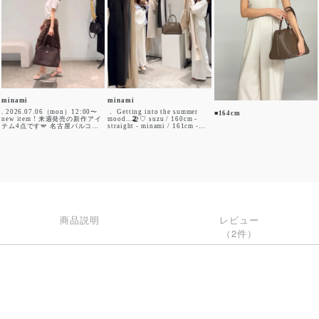
minami
minami
. 2026.07.06（mon）12:00〜
． Getting into the summer
■164cm
new item ! 来週発売の新作アイ
mood...🏖️♡ suzu / 160cm -
テム4点です🪽 名古屋パルコ
straight - minami / 161cm -
店、大阪ルクア店では 本日より
natural - #kinothekei
先行販売しております🙂‍↕️✨ 今回
joint_space kinothekei
の私のイチ押しアイテムは
kinothekei_nagoya
2wayのレーストリム ベア＆ス
カート（絶対買う‼︎） トップス
としてもスカートとしても可愛
すぎる絶妙な丈感で、 同じレー
スを施したタイも付属になって
いるので 幅広い着こなしが可能
なアイテムとなっております😮‍💨
♡ また、7月からonline storeお
よびpopup storeの 一部商品が
商品説明
レビュー
SALE価格となっております！
ぜひ店頭にてお試しください✨
（2件）
#kinothekei joint_space
kinothekei