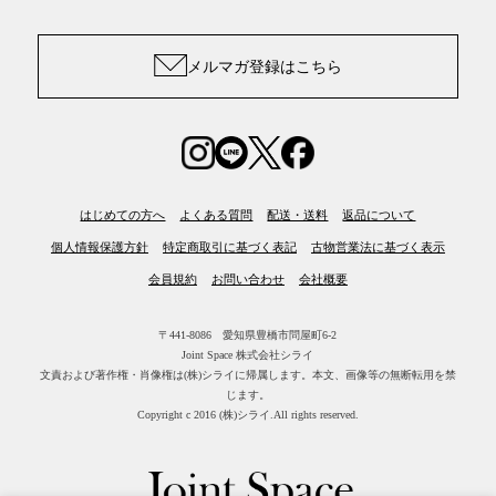
メルマガ登録はこちら
はじめての方へ
よくある質問
配送・送料
返品について
個人情報保護方針
特定商取引に基づく表記
古物営業法に基づく表示
会員規約
お問い合わせ
会社概要
〒441-8086 愛知県豊橋市問屋町6-2
Joint Space 株式会社シライ
文責および著作権・肖像権は(株)シライに帰属します。
本文、画像等の無断転用を禁
じます。
Copyright c 2016 (株)シライ.All rights reserved.