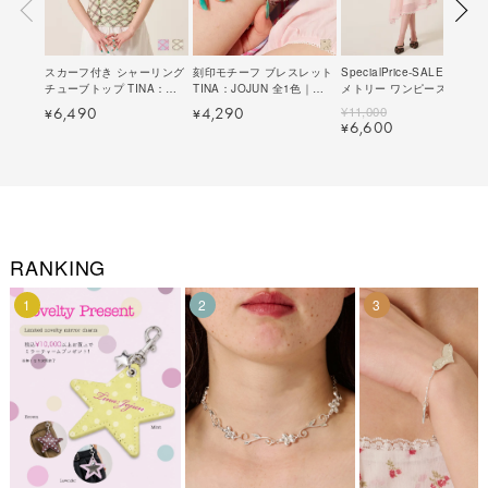
スカーフ付き シャーリング
刻印モチーフ ブレスレット
SpecialPrice-SALE アシン
チューブトップ TINA：
TINA：JOJUN 全1色｜
メトリー ワンピース
JOJUN 全2色｜tnj521-
tnj925-1198【4】
TINA：JOJUN 全2色｜
¥
11,000
6,490
4,290
¥
¥
1174【4】
tnj321-1195【3】
6,600
¥
RANKING
1
2
3