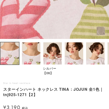
シルバー
【06】
Star in heart necklace
スターインハート ネックレス TINA：JOJUN 全1色｜
tnj925-1271【2】
¥
3,190