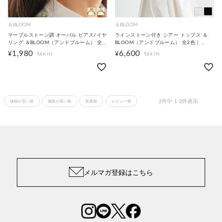
＆BLOOM
＆BLOOM
マーブルストーン調 オーバル ピアス/イヤ
ラインストーン付き シアー トップス ＆
リング ＆BLOOM（アンドブルーム） 全1
BLOOM（アンドブルーム） 全2色｜
色｜abl965-0043【1】
abl561-0041【1】
1,980
6,600
¥
¥
2
件中
1
-
2
件表示
価格が安い順
価格が高い順
新着順
レビュー順
メルマガ登録はこちら