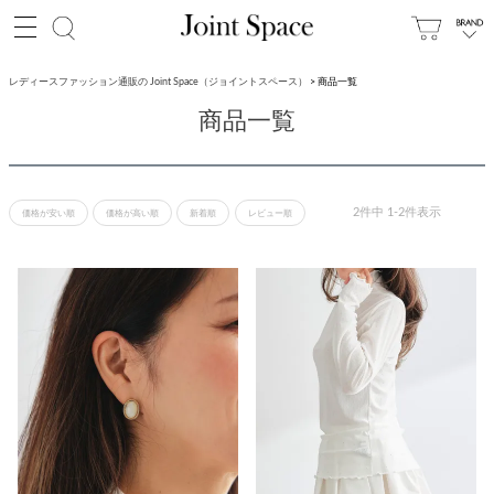
レディースファッション通販の Joint Space（ジョイントスペース）
商品一覧
商品一覧
2
件中
1
-
2
件表示
価格が安い順
価格が高い順
新着順
レビュー順