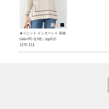
★☆ニット インターシャ 長袖
Liala×PG 全3色｜lpg412-
1270【1】