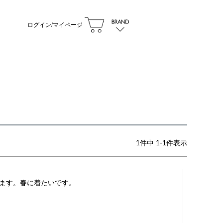
ログイン/マイページ
1
件中
1
-
1
件表示
ます。春に着たいです。