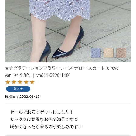
★☆グラデーションフラワーレース ナロー スカート le reve
vaniller 全3色 ｜lvn611-0990【10】
購入者
投稿日
2022/03/15
セールでお安くゲットしました！

サックスは綺麗なお色で満足です☺︎

暖かくなったら着るのが楽しみです！