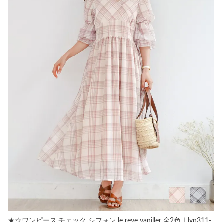
★☆ワンピース チェック シフォン le reve vaniller 全2色｜lvn311-