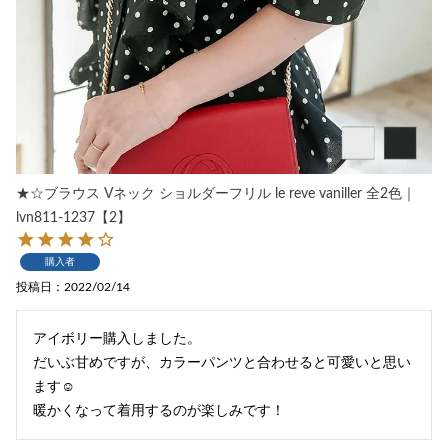
★☆ブラウス Vネック ショルダーフリル le reve vaniller 全2色｜
lvn811-1237【2】
購入者
投稿日
2022/02/14
アイボリー購入しました。

だいぶ甘めですが、カラーパンツと合わせると可愛いと思い
ます☺︎

暖かくなって着用するのが楽しみです！