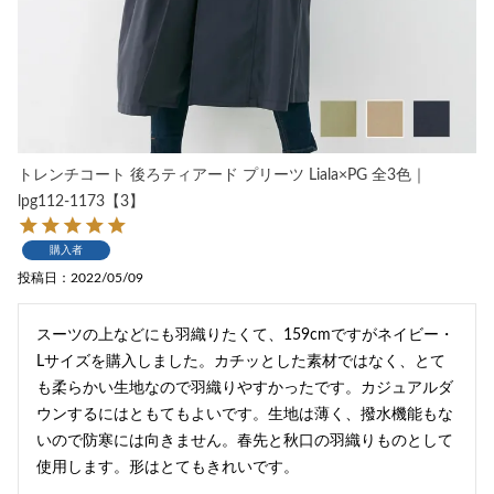
トレンチコート 後ろティアード プリーツ Liala×PG 全3色｜
lpg112-1173【3】
購入者
投稿日
2022/05/09
スーツの上などにも羽織りたくて、159cmですがネイビー・
Lサイズを購入しました。カチッとした素材ではなく、とて
も柔らかい生地なので羽織りやすかったです。カジュアルダ
ウンするにはともてもよいです。生地は薄く、撥水機能もな
いので防寒には向きません。春先と秋口の羽織りものとして
使用します。形はとてもきれいです。