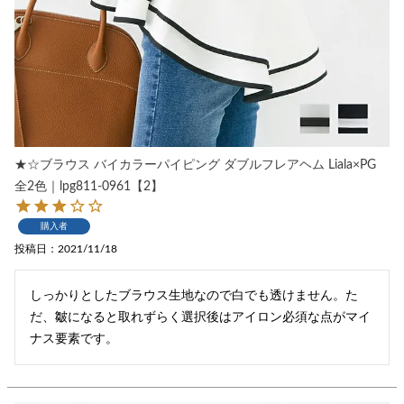
★☆ブラウス バイカラーパイピング ダブルフレアヘム Liala×PG
全2色｜lpg811-0961【2】
購入者
投稿日
2021/11/18
しっかりとしたブラウス生地なので白でも透けません。た
だ、皺になると取れずらく選択後はアイロン必須な点がマイ
ナス要素です。