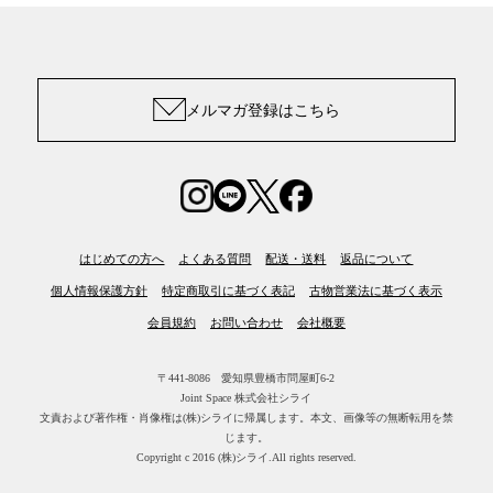
メルマガ登録はこちら
はじめての方へ
よくある質問
配送・送料
返品について
個人情報保護方針
特定商取引に基づく表記
古物営業法に基づく表示
会員規約
お問い合わせ
会社概要
〒441-8086 愛知県豊橋市問屋町6-2
Joint Space 株式会社シライ
文責および著作権・肖像権は(株)シライに帰属します。
本文、画像等の無断転用を禁
じます。
Copyright c 2016 (株)シライ.All rights reserved.