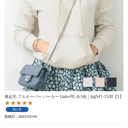
裏起毛 プルオーバー パーカー Liala×PG 全3色｜lpg541-1530【1】
購入者
投稿日
2023/02/04