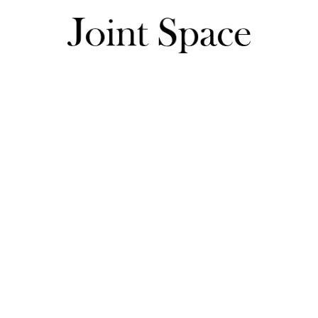
いずみるくさんのレビュー一覧
いずみるくさんのレビュー一覧
163センチ・50キロ　ネイビーS購入。さらりとした生地で
に入りです。これを着てお出かけするのが楽しみです。