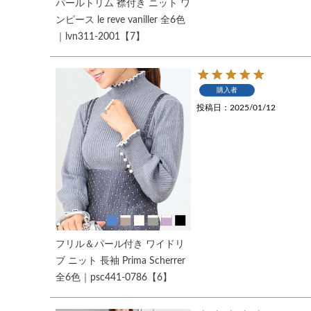
パールトリム 襟付き ニット ワ
ンピース le reve vaniller 全6色
｜lvn311-2001【7】
購入者
投稿日
2025/01/12
フリル＆パール付き ワイドリ
ブ ニット 長袖 Prima Scherrer
全6色｜psc441-0786【6】