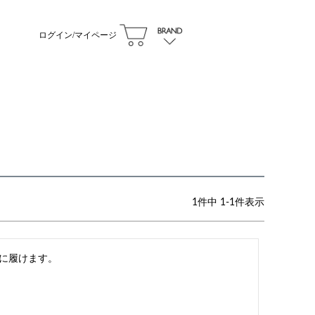
ログイン/マイページ
1
件中
1
-
1
件表示
に履けます。
