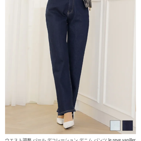
ウエスト調整 パール デコレーション デニム パンツ le reve vaniller