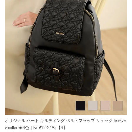
オリジナル ハート キルティング ベルトフラップ リュック le reve
vaniller 全4色｜lvn912-2195【4】