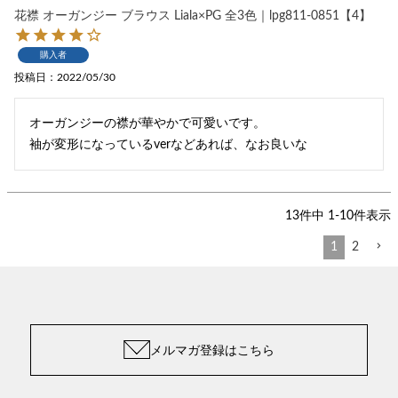
花襟 オーガンジー ブラウス Liala×PG 全3色｜lpg811-0851【4】
購入者
投稿日
2022/05/30
オーガンジーの襟が華やかで可愛いです。

袖が変形になっているverなどあれば、なお良いな
13
件中
1
-
10
件表示
1
2
メルマガ登録はこちら