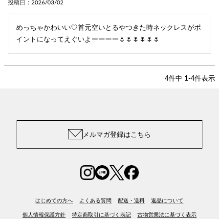
投稿日
2026/03/02
めっちゃかわいい♡首元空いとるやつきた時ネックレスがポ
イントになってえぐいよーーーー🌷🌷🌷🌷🌷🌷
4
件中
1
-
4
件表示
メルマガ登録はこちら
はじめての方へ
よくある質問
配送・送料
返品について
個人情報保護方針
特定商取引に基づく表記
古物営業法に基づく表示