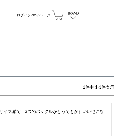
ログイン/マイページ
1
件中
1
-
1
件表示
のサイズ感で、3つのバックルがとってもかわいい他にな