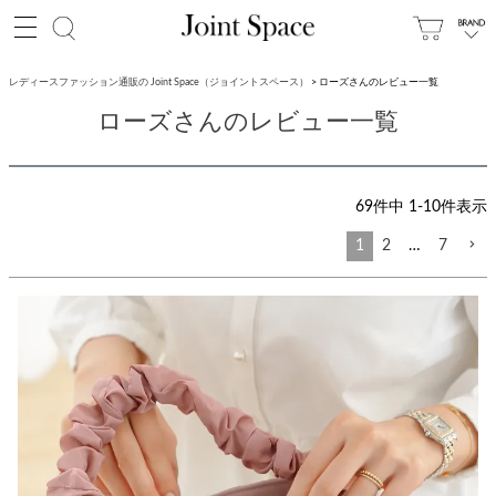
レディースファッション通販の Joint Space（ジョイントスペース）
ローズさんのレビュー一覧
ローズさんのレビュー一覧
69
件中
1
-
10
件表示
1
2
…
7