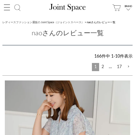
レディースファッション通販の Joint Space（ジョイントスペース）
naoさんのレビュー一覧
naoさんのレビュー一覧
166
件中
1
-
10
件表示
1
2
…
17