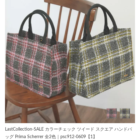
LastCollection-SALE カラーチェック ツイード スクエア ハンドバ
ッグ Prima Scherrer 全2色｜psc912-0609【1】