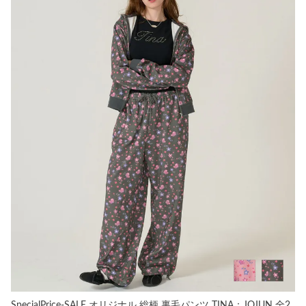
SpecialPrice-SALE オリジナル 総柄 裏毛パンツ TINA：JOJUN 全2