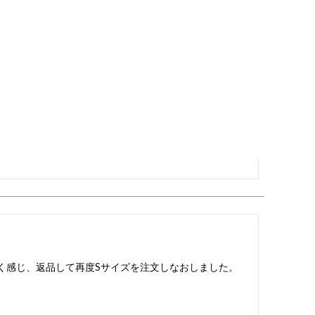
せます！！

登録しました。

きく感じ、返品して再度Sサイズを注文しなおしました。
