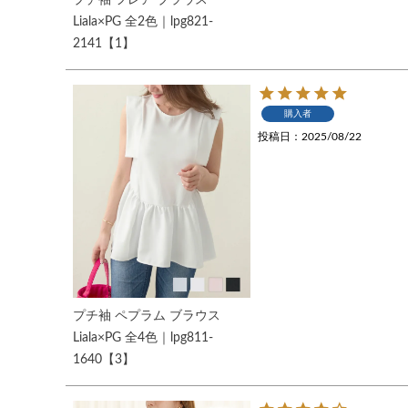
プチ袖 フレア ブラウス
Liala×PG 全2色｜lpg821-
2141【1】
購入者
投稿日
2025/08/22
プチ袖 ペプラム ブラウス
Liala×PG 全4色｜lpg811-
1640【3】