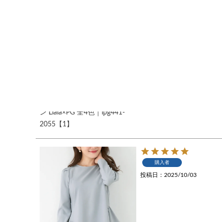
エコヴェロ 2段フリルコクー
ン Vネック ニット カーディガ
ン Liala×PG 全4色｜lpg441-
2055【1】
購入者
投稿日
2025/10/03