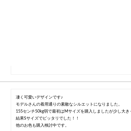
パンツスタイルはもちろんタイトスカートも凄く可愛く着こな
色違いで2着購入しましたが他のお色も欲しくなり、再入荷通知
155センチ50kg弱でSサイズを購入しました。
凄く可愛いデザインです♪

モデルさんの着用通りの素敵なシルエットになりました。

155センチ50kg弱で最初はMサイズを購入しましたが少し大
結果Sサイズでピッタリでした！！

他のお色も購入検討中です。