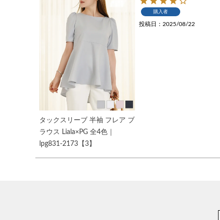
購入者
投稿日
2025/08/22
タックスリーブ 半袖 フレア ブ
ラウス Liala×PG 全4色｜
lpg831-2173【3】