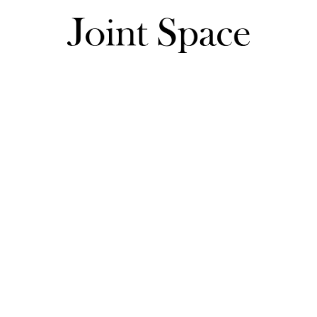
kotoさんのレビュー一覧
kotoさんのレビュー一覧
・身長：155cm

・体重：48kg

・購入サイズ　S

迷いに迷ってネイビーとホワイトを購入しました。
